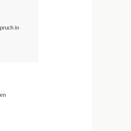
spruch in
nen