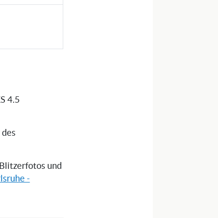
S 4.5
g des
 Blitzerfotos und
lsruhe -