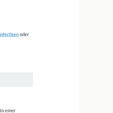
anfechten
oder
 In einer