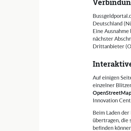
Verbindun
Bussgeldportal.d
Deutschland (N
Eine Ausnahme b
nächster Abschni
Drittanbieter 
Interakti
Auf einigen Seit
einzelner Blitze
OpenStreetMa
Innovation Cent
Beim Laden der 
übertragen, die
befinden können