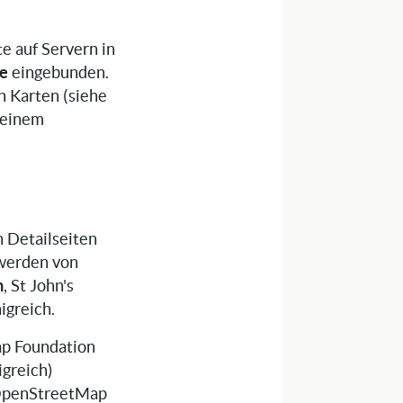
e auf Servern in
ke
eingebunden.
n Karten (siehe
n einem
 Detailseiten
 werden von
n
, St John's
igreich.
p Foundation
igreich)
e OpenStreetMap