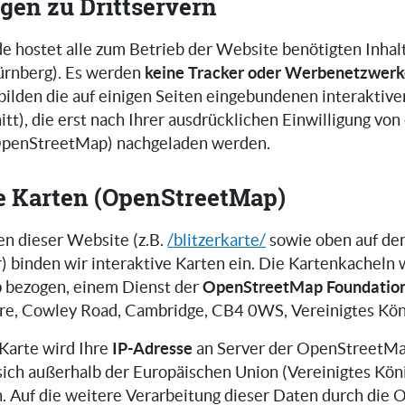
gen zu Drittservern
e hostet alle zum Betrieb der Website benötigten Inhalt
keine Tracker oder Werbenetzwer
ürnberg). Es werden
ilden die auf einigen Seiten eingebundenen interaktive
tt), die erst nach Ihrer ausdrücklichen Einwilligung vo
(OpenStreetMap) nachgeladen werden.
ve Karten (OpenStreetMap)
en dieser Website (z.B.
/blitzerkarte/
sowie oben auf den
r) binden wir interaktive Karten ein. Die Kartenkacheln
p
OpenStreetMap Foundatio
bezogen, einem Dienst der
re, Cowley Road, Cambridge, CB4 0WS, Vereinigtes Kön
IP-Adresse
Karte wird Ihre
an Server der OpenStreetMa
 sich außerhalb der Europäischen Union (Vereinigtes Kön
. Auf die weitere Verarbeitung dieser Daten durch di