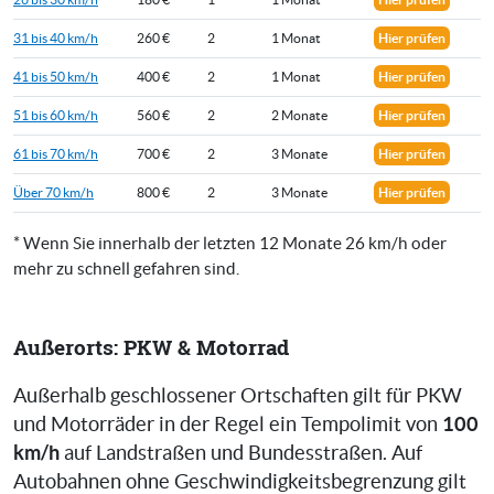
31 bis 40 km/h
260 €
2
1 Monat
Hier prüfen
41 bis 50 km/h
400 €
2
1 Monat
Hier prüfen
51 bis 60 km/h
560 €
2
2 Monate
Hier prüfen
61 bis 70 km/h
700 €
2
3 Monate
Hier prüfen
Über 70 km/h
800 €
2
3 Monate
Hier prüfen
* Wenn Sie innerhalb der letzten 12 Monate 26 km/h oder
mehr zu schnell gefahren sind.
Außerorts: PKW & Motorrad
Außerhalb geschlossener Ortschaften gilt für PKW
100
und Motorräder in der Regel ein Tempolimit von
km/h
auf Landstraßen und Bundesstraßen. Auf
Autobahnen ohne Geschwindigkeitsbegrenzung gilt