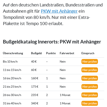
Auf den deutschen Landstraßen, Bundesstraßen und
Autobahnen gilt für
PKW mit Anhänger
ein
Tempolimit von 80 km/h. Nur mit einer Extra-
Plakette ist Tempo 100 erlaubt.
Bußgeldkatalog Innerorts: PKW mit Anhänger
Überschreitung
Bußgeld
Punkte
Fahrverbot
Einspruch
Bis 10 km/h
40 €
–
Nein
Hier prüfen
11 bis 15 km/h
60 €
–
Nein
Hier prüfen
16 bis 20 km/h
160 €
1
Nein
Hier prüfen
21 bis 25 km/h
175 €
1
Nein
Hier prüfen
26 bis 30 km/h
235 €
2
1 Monat
Hier prüfen
31 bis 40 km/h
340 €
2
1 Monat
Hier prüfen