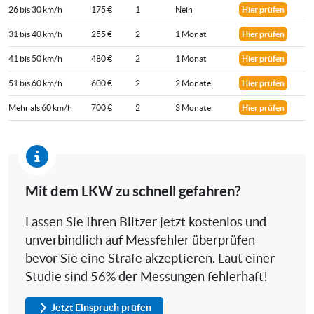
26 bis 30 km/h
175 €
1
Nein
Hier prüfen
31 bis 40 km/h
255 €
2
1 Monat
Hier prüfen
41 bis 50 km/h
480 €
2
1 Monat
Hier prüfen
51 bis 60 km/h
600 €
2
2 Monate
Hier prüfen
Mehr als 60 km/h
700 €
2
3 Monate
Hier prüfen
Mit dem LKW zu schnell gefahren?
Lassen Sie Ihren Blitzer jetzt kostenlos und
unverbindlich auf Messfehler überprüfen
bevor Sie eine Strafe akzeptieren. Laut einer
Studie sind 56% der Messungen fehlerhaft!
Jetzt Einspruch prüfen