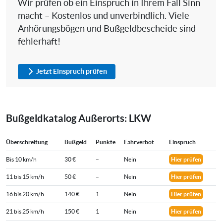
Wir prüfen ob ein Einspruch in Ihrem Fall Sinn
macht – Kostenlos und unverbindlich. Viele
Anhörungsbögen und Bußgeldbescheide sind
fehlerhaft!
Jetzt Einspruch prüfen
Bußgeldkatalog Außerorts: LKW
Überschreitung
Bußgeld
Punkte
Fahrverbot
Einspruch
Bis 10 km/h
30 €
–
Nein
Hier prüfen
11 bis 15 km/h
50 €
–
Nein
Hier prüfen
16 bis 20 km/h
140 €
1
Nein
Hier prüfen
21 bis 25 km/h
150 €
1
Nein
Hier prüfen