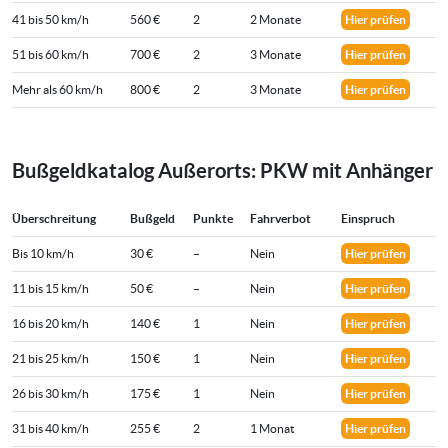
41 bis 50 km/h
560 €
2
2 Monate
Hier prüfen
51 bis 60 km/h
700 €
2
3 Monate
Hier prüfen
Mehr als 60 km/h
800 €
2
3 Monate
Hier prüfen
Bußgeldkatalog Außerorts: PKW mit Anhänger
Überschreitung
Bußgeld
Punkte
Fahrverbot
Einspruch
Bis 10 km/h
30 €
–
Nein
Hier prüfen
11 bis 15 km/h
50 €
–
Nein
Hier prüfen
16 bis 20 km/h
140 €
1
Nein
Hier prüfen
21 bis 25 km/h
150 €
1
Nein
Hier prüfen
26 bis 30 km/h
175 €
1
Nein
Hier prüfen
31 bis 40 km/h
255 €
2
1 Monat
Hier prüfen