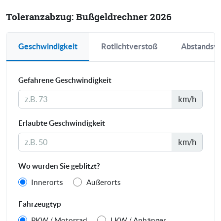
Toleranzabzug: Bußgeldrechner 2026
Geschwindigkeit
Rotlichtverstoß
Abstandsv
Gefahrene Geschwindigkeit
km/h
Erlaubte Geschwindigkeit
km/h
Wo wurden Sie geblitzt?
Innerorts
Außerorts
Fahrzeugtyp
PKW / Motorrad
LKW / Anhänger