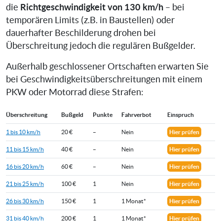
Richtgeschwindigkeit von 130 km/h
die
– bei
temporären Limits (z.B. in Baustellen) oder
dauerhafter Beschilderung drohen bei
Überschreitung jedoch die regulären Bußgelder.
Außerhalb geschlossener Ortschaften erwarten Sie
bei Geschwindigkeitsüberschreitungen mit einem
PKW oder Motorrad diese Strafen:
Überschreitung
Bußgeld
Punkte
Fahrverbot
Einspruch
1 bis 10 km/h
20 €
–
Nein
Hier prüfen
11 bis 15 km/h
40 €
–
Nein
Hier prüfen
16 bis 20 km/h
60 €
–
Nein
Hier prüfen
21 bis 25 km/h
100 €
1
Nein
Hier prüfen
26 bis 30 km/h
150 €
1
1 Monat*
Hier prüfen
31 bis 40 km/h
200 €
1
1 Monat*
Hier prüfen