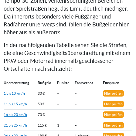
Tempo-30-Zonen, verkehrsberuhigten Bereichen
oder Spielstraßen liegt das Limit deutlich niedriger.
Da innerorts besonders viele Fußgänger und
Radfahrer unterwegs sind, fallen die Bußgelder hier
höher aus als außerorts.
In der nachfolgenden Tabelle sehen Sie die Strafen,
die eine Geschwindigkeitsüberschreitung mit einem
PKW oder Motorrad innerhalb geschlossener
Ortschaften nach sich zieht:
Überschreitung
Bußgeld
Punkte
Fahrverbot
Einspruch
1 bis 10 km/h
30 €
–
–
Hier prüfen
11 bis 15 km/h
50 €
–
–
Hier prüfen
16 bis 20 km/h
70 €
–
–
Hier prüfen
21 bis 25 km/h
115 €
1
–
Hier prüfen
26 bis 30 km/h
180 €
1
1 Monat*
Hier prüfen