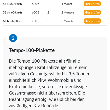
41 bis 50 km/h
480 €
2
1 Monat
Hier prüfen
51 bis 60 km/h
600 €
2
2 Monate
Hier prüfen
Mehr als 60 km/h
700 €
2
3 Monate
Hier prüfen
Tempo-100-Plakette
Die Tempo-100-Plakette gilt für alle
mehrspurigen Kraftfahrzeuge mit einem
zulässigen Gesamtgewicht bis 3,5 Tonnen,
einschließlich Pkw, Wohnmobile und
Kraftomnibusse, sofern sie die zulässige
Gesamtmasse nicht überschreiten. Die
Beantragung erfolgt wie üblich bei der
zuständigen Kfz-Behörde.