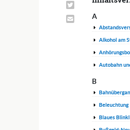
A
Abstandsver
Alkohol am S
Anhörungsb
Autobahn un
B
Bahnüberga
Beleuchtung
Blaues Blinkl
Bußgeld-Nov