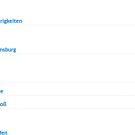
rigkeiten
ensburg
se
toß
fen