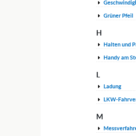
Geschwindigk
Grüner Pfeil
H
Halten und P
Handy am St
L
Ladung
LKW-Fahrve
M
Messverfahr