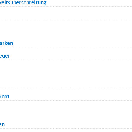
eitsüberschreitung
arken
euer
rbot
en