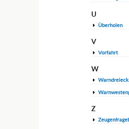
U
Überholen
V
Vorfahrt
W
Warndreieck 
Warnwestenp
Z
Zeugenfrage