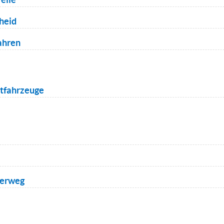
heid
ahren
stfahrzeuge
berweg