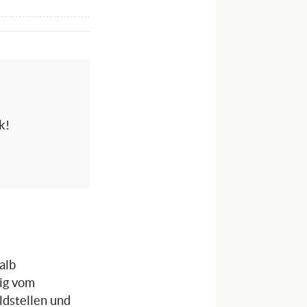
k!
alb
gig vom
ldstellen und