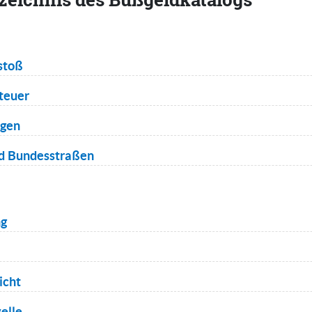
stoß
teuer
ogen
d Bundesstraßen
ng
icht
elle