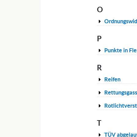
O
Ordnungswid
P
Punkte in Fl
R
Reifen
Rettungsgas
Rotlichtvers
T
TÜV abgelau