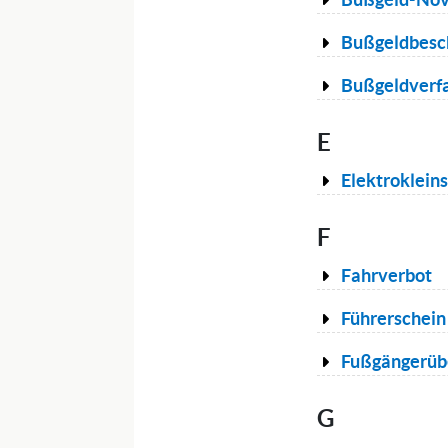
Bußgeldbesc
Bußgeldverf
E
Elektroklein
F
Fahrverbot
Führerschein
Fußgängerü
G