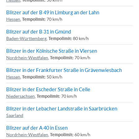
Hessen
,
Tempolimit:
50 km/h
Blitzer auf der B 49 in Limburg an der Lahn
Hessen
,
Tempolimit:
70 km/h
Blitzer auf der B 31 in Gmünd
Baden-Württemberg
,
Tempolimit:
80 km/h
Blitzer in der Kölnische Straße in Viersen
Nordrhein-Westfalen
,
Tempolimit:
70 km/h
Blitzer in der Frankfurter Straße in Grävenwiesbach
Hessen
,
Tempolimit:
50 km/h
Blitzer in der Escheder Straße in Celle
Niedersachsen
,
Tempolimit:
70 km/h
Blitzer in der Lebacher Landstraße in Saarbrücken
Saarland
Blitzer auf der A 40 in Essen
Nordrhein-Westfalen
,
Tempolimit:
60 km/h