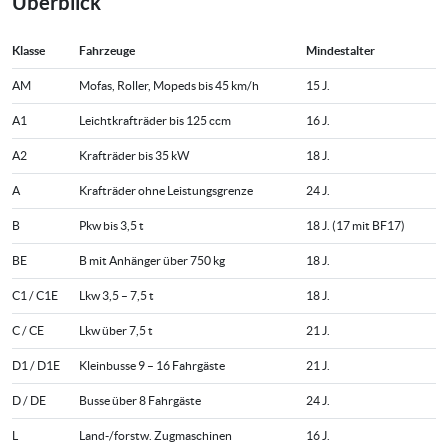
Überblick
Klasse
Fahrzeuge
Mindestalter
AM
Mofas, Roller, Mopeds bis 45 km/h
15 J.
A1
Leichtkrafträder bis 125 ccm
16 J.
A2
Krafträder bis 35 kW
18 J.
A
Krafträder ohne Leistungsgrenze
24 J.
B
Pkw bis 3,5 t
18 J. (17 mit BF17)
BE
B mit Anhänger über 750 kg
18 J.
C1 / C1E
Lkw 3,5 – 7,5 t
18 J.
C / CE
Lkw über 7,5 t
21 J.
D1 / D1E
Kleinbusse 9 – 16 Fahrgäste
21 J.
D / DE
Busse über 8 Fahrgäste
24 J.
L
Land-/forstw. Zugmaschinen
16 J.