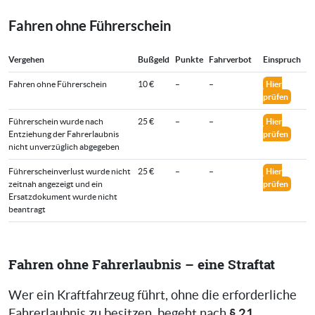
Fahren ohne Führerschein
Vergehen
Bußgeld
Punkte
Fahrverbot
Einspruch
Fahren ohne Führerschein
10 €
–
–
Hier
prüfen
Führerschein wurde nach
25 €
–
–
Hier
Entziehung der Fahrerlaubnis
prüfen
nicht unverzüglich abgegeben
Führerscheinverlust wurde nicht
25 €
–
–
Hier
zeitnah angezeigt und ein
prüfen
Ersatzdokument wurde nicht
beantragt
Fahren ohne Fahrerlaubnis – eine Straftat
Wer ein Kraftfahrzeug führt, ohne die erforderliche
§ 21
Fahrerlaubnis zu besitzen, begeht nach