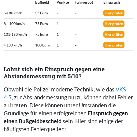
Bußgeld
Punkte
Fahrverbot
Einspruch
bis 80 km/h
35 Euro
–
–
Hier prüfen
81-100 km/h
75 Euro
1
–
Hier prüfen
101-130 km/h
75 Euro
1
–
Hier prüfen
> 130 km/h
100 Euro
1
–
Hier prüfen
Lohnt sich ein Einspruch gegen eine
Abstandsmessung mit 5/10?
Obwohl die Polizei moderne Technik, wie das
VKS
4.5
, zur Abstandsmessung nutzt, können dabei Fehler
auftreten. Diese können unter Umständen die
Einspruch gegen
Grundlage für einen erfolgreichen
einen Bußgeldbescheid
sein. Hier sind einige der
häufigsten Fehlerquellen: