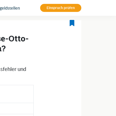
eldstellen
Einspruch prüfen
e-Otto-
n?
ssfehler und