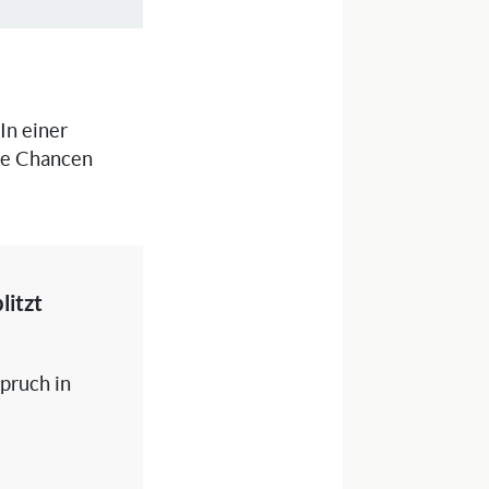
 In einer
die Chancen
litzt
spruch in