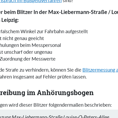
nspruch im Bußgeldverfahren
sind?
r beim Blitzer In der Max-Liebermann-Straße / Lo
 Leipzig:
in falschem Winkel zur Fahrbahn aufgestellt
t nicht genau geeicht
hulungen beim Messpersonal
ist unscharf oder ungenau
 Zuordnung der Messwerte
e Strafe zu verhindern, können Sie die
Blitzermessung 
ahren insgesamt auf Fehler prüfen lassen.
reibung im Anhörungsbogen
en wird dieser Blitzer folgendermaßen beschrieben:
reuzung Max-Liebermann-Straße Louise-O-Peters-Allee