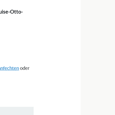
uise-Otto-
anfechten
oder