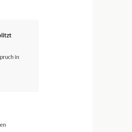
litzt
spruch in
nen