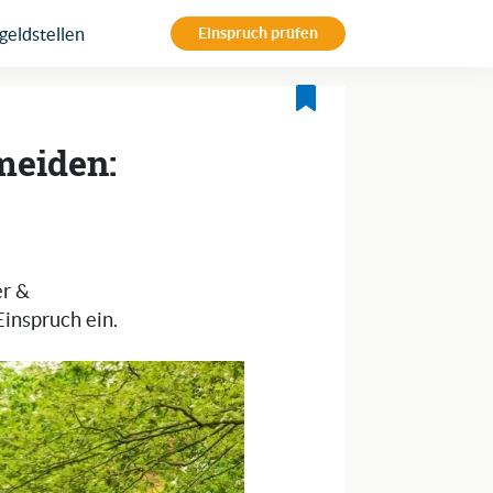
eldstellen
Einspruch prüfen
meiden:
er &
inspruch ein.