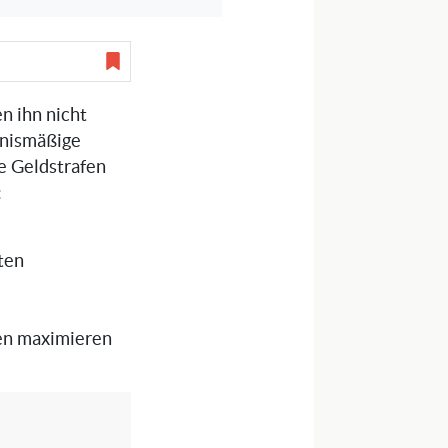
n ihn nicht
tnismäßige
he Geldstrafen
:
ten
cen maximieren