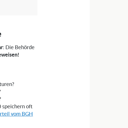
e
hr
: Die Behörde
eweisen!
turen?
?
?
 speichern oft
rteil vom BGH