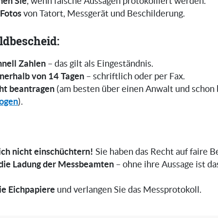
hen Sie
, wenn falsche Aussagen protokolliert werden.
Fotos
von Tatort, Messgerät und Beschilderung.
ldbescheid:
hnell Zahlen
– das gilt als Eingeständnis.
nnerhalb von 14 Tagen
– schriftlich oder per Fax.
ht beantragen
(am besten über einen Anwalt und schon
ogen
).
ich nicht einschüchtern!
Sie haben das Recht auf faire 
 die Ladung der Messbeamten
– ohne ihre Aussage ist da
ie Eichpapiere
und verlangen Sie das Messprotokoll.