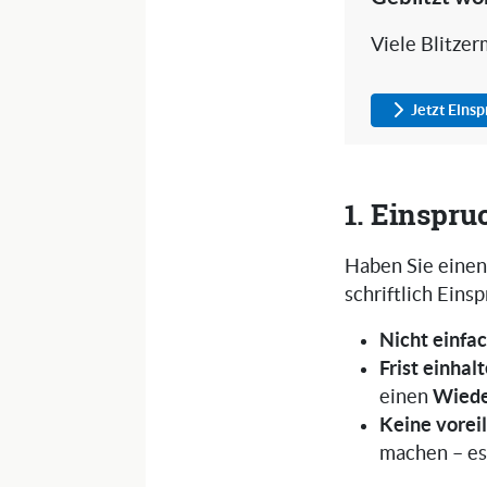
Viele Blitze
Jetzt Eins
1. Einspru
Haben Sie eine
schriftlich Eins
Nicht einfa
Frist einhal
Wiede
einen
Keine vorei
machen – es