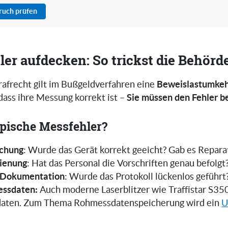
pruch prüfen
ler aufdecken: So trickst die Behörd
Beweislastumke
rafrecht gilt im Bußgeldverfahren eine
Sie müssen den Fehler b
dass ihre Messung korrekt ist –
pische Messfehler?
ichung
: Wurde das Gerät korrekt geeicht? Gab es Repara
ienung
: Hat das Personal die Vorschriften genau befolgt
e Dokumentation
: Wurde das Protokoll lückenlos geführt
essdaten:
Auch moderne Laserblitzer wie Traffistar S350
daten. Zum Thema Rohmessdatenspeicherung wird ein
U