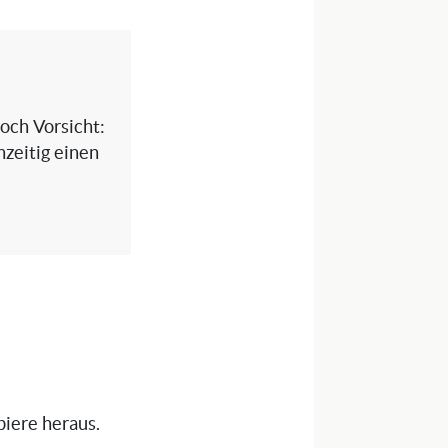
och Vorsicht:
hzeitig einen
piere heraus.