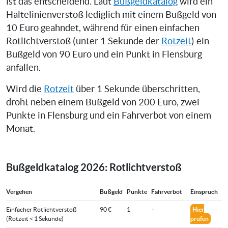
ist das entscheidend. Laut
Bußgeldkatalog
wird ein
Haltelinienverstoß lediglich mit einem Bußgeld von
10 Euro geahndet, während für einen einfachen
Rotlichtverstoß (unter 1 Sekunde der
Rotzeit
) ein
Bußgeld von 90 Euro und ein Punkt in Flensburg
anfallen.
Wird die
Rotzeit
über 1 Sekunde überschritten,
droht neben einem Bußgeld von 200 Euro, zwei
Punkte in Flensburg und ein Fahrverbot von einem
Monat.
Bußgeldkatalog 2026: Rotlichtverstoß
Vergehen
Buß­geld
Pun­kte
Fahrverbot
Einspruch
Einfacher Rotlichtverstoß
90 €
1
–
Hier
(Rotzeit < 1 Sekunde)
prüfen