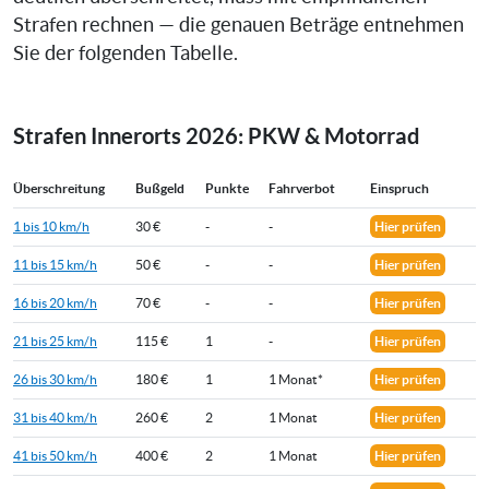
Strafen rechnen — die genauen Beträge entnehmen
Sie der folgenden Tabelle.
Strafen Innerorts 2026: PKW & Motorrad
Überschreitung
Bußgeld
Punkte
Fahrverbot
Einspruch
1 bis 10 km/h
30 €
-
-
Hier prüfen
11 bis 15 km/h
50 €
-
-
Hier prüfen
16 bis 20 km/h
70 €
-
-
Hier prüfen
21 bis 25 km/h
115 €
1
-
Hier prüfen
26 bis 30 km/h
180 €
1
1 Monat*
Hier prüfen
31 bis 40 km/h
260 €
2
1 Monat
Hier prüfen
41 bis 50 km/h
400 €
2
1 Monat
Hier prüfen