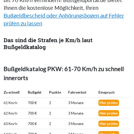
bis 70 Km/h verhindern! Bussgeldportal.de bietet
Ihnen die kostenlose Möglichkeit, Ihren
Bußgeldbescheid oder Anhörungsbogen auf Fehler
prüfen zu lassen
Das sind die Strafen je Km/h laut
Bußgeldkatalog
Bußgeldkatalog PKW: 61-70 Km/h zu schnell
innerorts
Zu schnell
Bußgeld
Punkte
Fahrverbot
Einspruch
61 Km/h
700 €
2
3 Monate
Hier prüfen
62 Km/h
700 €
2
3 Monate
Hier prüfen
63 Km/h
700 €
2
3 Monate
Hier prüfen