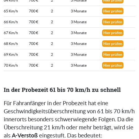
64 Km/h
700 €
2
3 Monate
Hier prüfen
65 Km/h
700 €
2
3 Monate
Hier prüfen
66 Km/h
700 €
2
3 Monate
Hier prüfen
67 Km/h
700 €
2
3 Monate
Hier prüfen
68 Km/h
700 €
2
3 Monate
Hier prüfen
69 Km/h
700 €
2
3 Monate
Hier prüfen
70 Km/h
700 €
2
3 Monate
Hier prüfen
In der Probezeit 61 bis 70 km/h zu schnell
Für Fahranfänger in der Probezeit hat eine
Geschwindigkeitsüberschreitung von 61 bis 70 km/h
innerorts besonders schwerwiegende Folgen. Da die
Überschreitung 21 km/h oder mehr beträgt, wird sie
A-Verstoß
als
eingestuft. Das bedeutet: