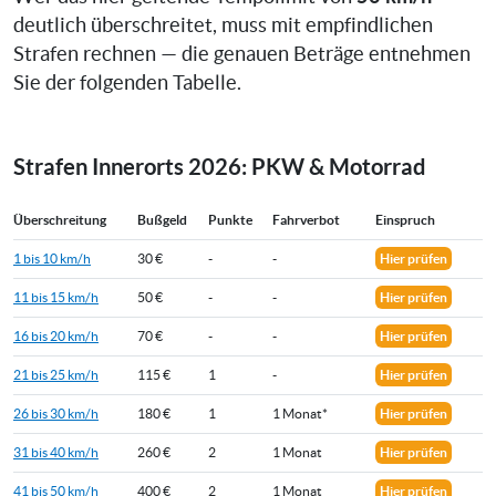
deutlich überschreitet, muss mit empfindlichen
Strafen rechnen — die genauen Beträge entnehmen
Sie der folgenden Tabelle.
Strafen Innerorts 2026: PKW & Motorrad
Überschreitung
Bußgeld
Punkte
Fahrverbot
Einspruch
1 bis 10 km/h
30 €
-
-
Hier prüfen
11 bis 15 km/h
50 €
-
-
Hier prüfen
16 bis 20 km/h
70 €
-
-
Hier prüfen
21 bis 25 km/h
115 €
1
-
Hier prüfen
26 bis 30 km/h
180 €
1
1 Monat*
Hier prüfen
31 bis 40 km/h
260 €
2
1 Monat
Hier prüfen
41 bis 50 km/h
400 €
2
1 Monat
Hier prüfen