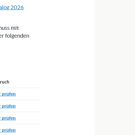
alog 2026
muss mit
er folgenden
pruch
r prüfen
r prüfen
r prüfen
r prüfen