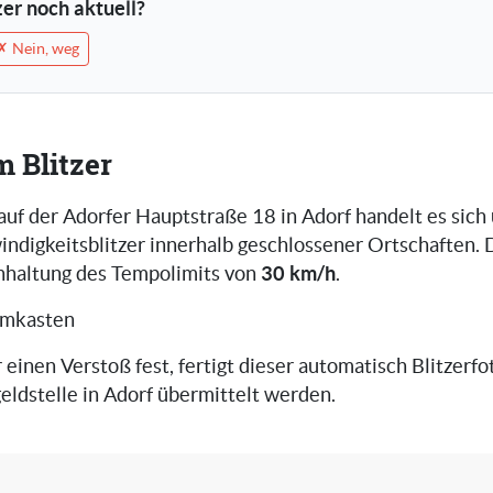
tzer noch aktuell?
✗ Nein, weg
m Blitzer
auf der Adorfer Hauptstraße 18 in Adorf handelt es sich
ndigkeitsblitzer innerhalb geschlossener Ortschaften. D
30 km/h
inhaltung des Tempolimits von
.
omkasten
r einen Verstoß fest, fertigt dieser automatisch Blitzerfot
eldstelle in Adorf übermittelt werden.