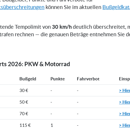
tsüberschreitungen
können Sie im aktuellen
Bußgeldkat
30 km/h
ltende Tempolimit von
deutlich überschreitet, 
trafen rechnen — die genauen Beträge entnehmen Sie d
orts 2026: PKW & Motorrad
Bußgeld
Punkte
Fahrverbot
Eins
> Hie
30 €
-
-
> Hie
50 €
-
-
> Hie
70 €
-
-
> Hie
115 €
1
-