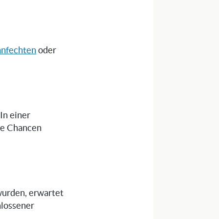
anfechten
oder
 In einer
die Chancen
wurden, erwartet
hlossener