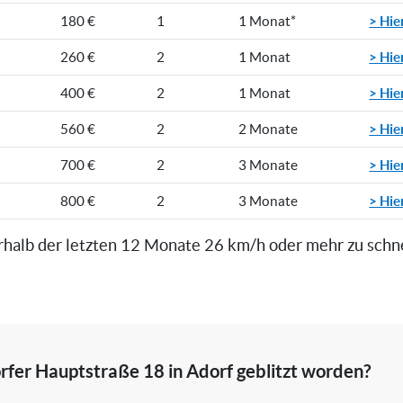
> Hie
180 €
1
1 Monat*
> Hie
260 €
2
1 Monat
> Hie
400 €
2
1 Monat
> Hie
560 €
2
2 Monate
> Hie
700 €
2
3 Monate
> Hie
800 €
2
3 Monate
rhalb der letzten 12 Monate 26 km/h oder mehr zu schn
rfer Hauptstraße 18 in Adorf geblitzt worden?