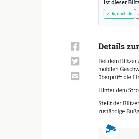
Ist dieser Bli
✓ Ja, noch da
Details zu
Bei dem Blitzer 
mobilen Geschwi
überprüft die E
Hinter dem Str
Stellt der Blitze
zuständige Bußg