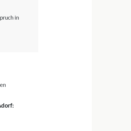
spruch in
nen
Adorf: