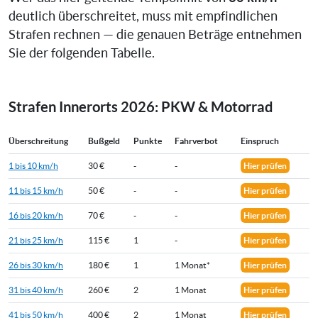
deutlich überschreitet, muss mit empfindlichen
Strafen rechnen — die genauen Beträge entnehmen
Sie der folgenden Tabelle.
Strafen Innerorts 2026: PKW & Motorrad
Überschreitung
Bußgeld
Punkte
Fahrverbot
Einspruch
1 bis 10 km/h
30 €
-
-
Hier prüfen
11 bis 15 km/h
50 €
-
-
Hier prüfen
16 bis 20 km/h
70 €
-
-
Hier prüfen
21 bis 25 km/h
115 €
1
-
Hier prüfen
26 bis 30 km/h
180 €
1
1 Monat*
Hier prüfen
31 bis 40 km/h
260 €
2
1 Monat
Hier prüfen
41 bis 50 km/h
400 €
2
1 Monat
Hier prüfen