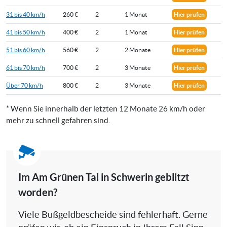
31 bis 40 km/h
260 €
2
1 Monat
Hier prüfen
41 bis 50 km/h
400 €
2
1 Monat
Hier prüfen
51 bis 60 km/h
560 €
2
2 Monate
Hier prüfen
61 bis 70 km/h
700 €
2
3 Monate
Hier prüfen
Über 70 km/h
800 €
2
3 Monate
Hier prüfen
* Wenn Sie innerhalb der letzten 12 Monate 26 km/h oder
mehr zu schnell gefahren sind.
Im Am Grünen Tal in Schwerin geblitzt
worden?
Viele Bußgeldbescheide sind fehlerhaft. Gerne