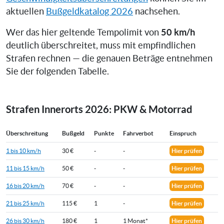
aktuellen
Bußgeldkatalog 2026
nachsehen.
50 km/h
Wer das hier geltende Tempolimit von
deutlich überschreitet, muss mit empfindlichen
Strafen rechnen — die genauen Beträge entnehmen
Sie der folgenden Tabelle.
Strafen Innerorts 2026: PKW & Motorrad
Überschreitung
Bußgeld
Punkte
Fahrverbot
Einspruch
1 bis 10 km/h
30 €
-
-
Hier prüfen
11 bis 15 km/h
50 €
-
-
Hier prüfen
16 bis 20 km/h
70 €
-
-
Hier prüfen
21 bis 25 km/h
115 €
1
-
Hier prüfen
26 bis 30 km/h
180 €
1
1 Monat*
Hier prüfen