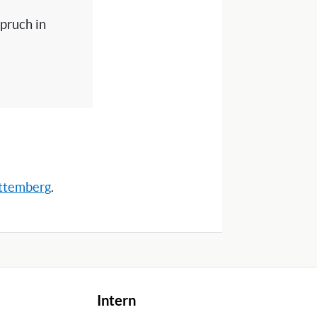
spruch in
rttemberg
.
Intern