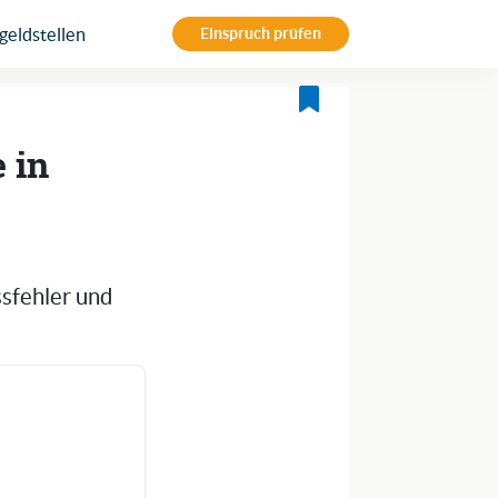
eldstellen
Einspruch prüfen
 in
ssfehler und