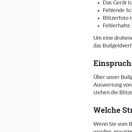
Das Gerät is
Fehlende Sc
Blitzerfoto 
Fehlerhafte
Um eine drohend
das Bußgeldverf
Einspruch
Über unser Bußg
Auswertung von 
stehen die Blit
Welche St
Wenn Sie vom Bli
wurden, erwarte