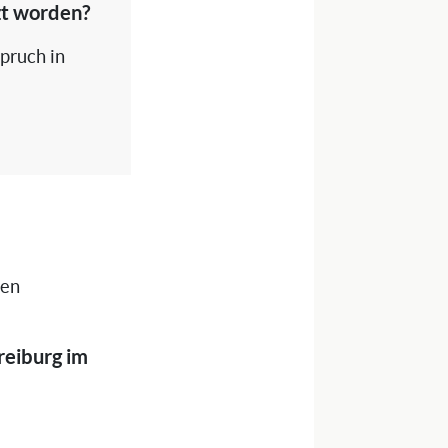
zt worden?
spruch in
nen
reiburg im