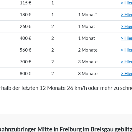
> Hie
115 €
1
-
> Hie
180 €
1
1 Monat*
> Hie
260 €
2
1 Monat
> Hie
400 €
2
1 Monat
> Hie
560 €
2
2 Monate
> Hie
700 €
2
3 Monate
> Hie
800 €
2
3 Monate
rhalb der letzten 12 Monate 26 km/h oder mehr zu schn
bahnzubringer Mitte in Freiburg im Breisgau geblit