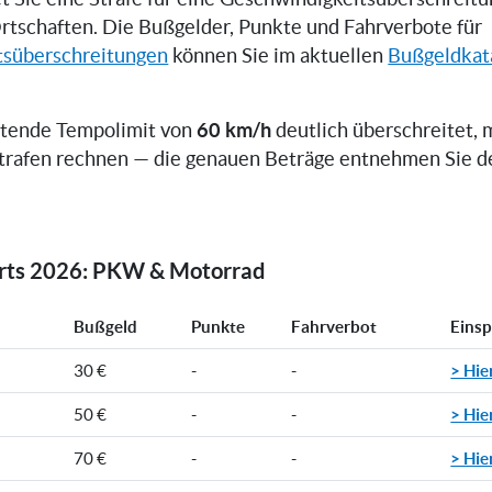
rtschaften. Die Bußgelder, Punkte und Fahrverbote für
tsüberschreitungen
können Sie im aktuellen
Bußgeldkat
60 km/h
ltende Tempolimit von
deutlich überschreitet, 
trafen rechnen — die genauen Beträge entnehmen Sie d
orts 2026: PKW & Motorrad
Bußgeld
Punkte
Fahrverbot
Eins
> Hie
30 €
-
-
> Hie
50 €
-
-
> Hie
70 €
-
-