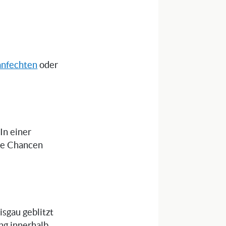
anfechten
oder
 In einer
die Chancen
isgau geblitzt
ng innerhalb