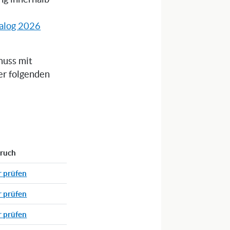
alog 2026
muss mit
er folgenden
pruch
r prüfen
r prüfen
r prüfen