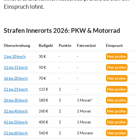
Einspruch lohnt.
Strafen Innerorts 2026: PKW & Motorrad
Überschreitung
Bußgeld
Punkte
Fahrverbot
Einspruch
1 bis 10 km/h
30 €
-
-
Hier prüfen
11 bis 15 km/h
50 €
-
-
Hier prüfen
16 bis 20 km/h
70 €
-
-
Hier prüfen
21 bis 25 km/h
115 €
1
-
Hier prüfen
26 bis 30 km/h
180 €
1
1 Monat*
Hier prüfen
31 bis 40 km/h
260 €
2
1 Monat
Hier prüfen
41 bis 50 km/h
400 €
2
1 Monat
Hier prüfen
51 bis 60 km/h
560 €
2
2 Monate
Hier prüfen