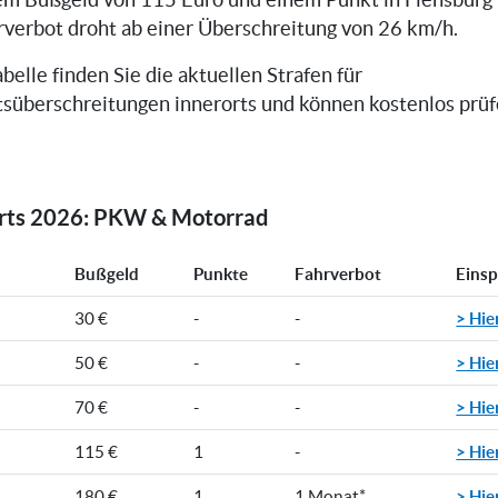
em Bußgeld von 115 Euro und einem Punkt in Flensburg 
rverbot droht ab einer Überschreitung von 26 km/h.
belle finden Sie die aktuellen Strafen für
süberschreitungen innerorts und können kostenlos prüfe
orts 2026: PKW & Motorrad
Bußgeld
Punkte
Fahrverbot
Eins
> Hie
30 €
-
-
> Hie
50 €
-
-
> Hie
70 €
-
-
> Hie
115 €
1
-
> Hie
180 €
1
1 Monat*