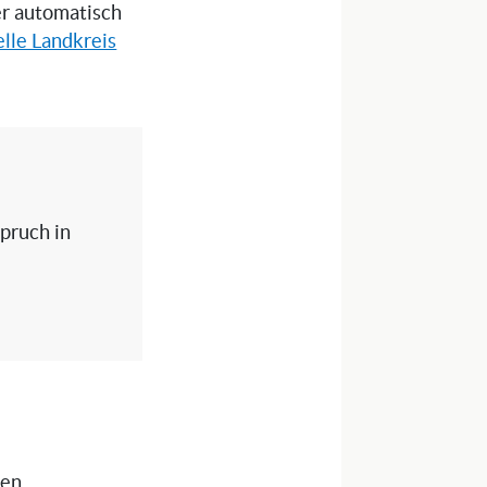
ser automatisch
lle Landkreis
spruch in
nen