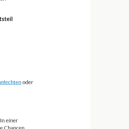
steil
anfechten
oder
 In einer
die Chancen