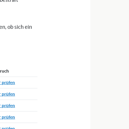
bestraft
n, ob sich ein
pruch
r prüfen
r prüfen
r prüfen
r prüfen
r prüfen