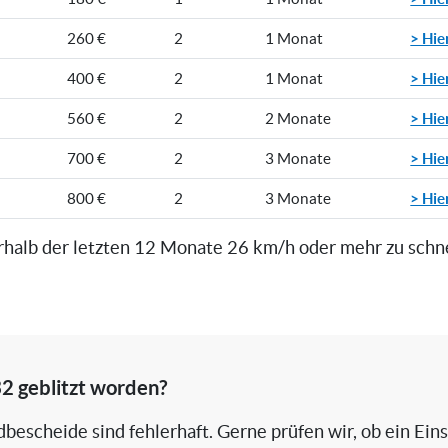
> Hie
260 €
2
1 Monat
> Hie
400 €
2
1 Monat
> Hie
560 €
2
2 Monate
> Hie
700 €
2
3 Monate
> Hie
800 €
2
3 Monate
rhalb der letzten 12 Monate 26 km/h oder mehr zu schn
2 geblitzt worden?
bescheide sind fehlerhaft. Gerne prüfen wir, ob ein Ein