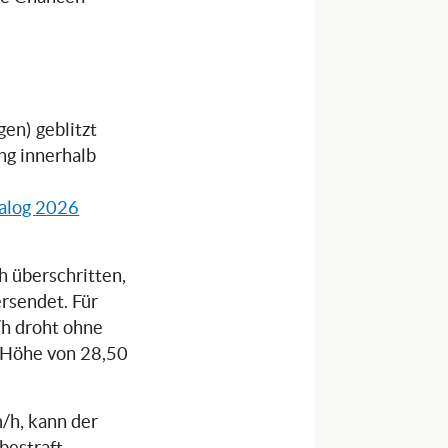
en) geblitzt
ng innerhalb
alog 2026
 überschritten,
rsendet. Für
/h droht ohne
n Höhe von 28,50
/h, kann der