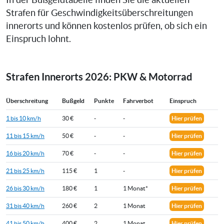
In der Bußgeldtabelle finden Sie die aktuellen
Strafen für Geschwindigkeitsüberschreitungen
innerorts und können kostenlos prüfen, ob sich ein
Einspruch lohnt.
Strafen Innerorts 2026: PKW & Motorrad
Überschreitung
Bußgeld
Punkte
Fahrverbot
Einspruch
1 bis 10 km/h
30 €
-
-
Hier prüfen
11 bis 15 km/h
50 €
-
-
Hier prüfen
16 bis 20 km/h
70 €
-
-
Hier prüfen
21 bis 25 km/h
115 €
1
-
Hier prüfen
26 bis 30 km/h
180 €
1
1 Monat*
Hier prüfen
31 bis 40 km/h
260 €
2
1 Monat
Hier prüfen
41 bis 50 km/h
400 €
2
1 Monat
Hier prüfen