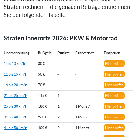
Strafen rechnen — die genauen Beträge entnehmen
Sie der folgenden Tabelle.
Strafen Innerorts 2026: PKW & Motorrad
Überschreitung
Bußgeld
Punkte
Fahrverbot
Einspruch
1 bis 10 km/h
30 €
-
-
Hier prüfen
11 bis 15 km/h
50 €
-
-
Hier prüfen
16 bis 20 km/h
70 €
-
-
Hier prüfen
21 bis 25 km/h
115 €
1
-
Hier prüfen
26 bis 30 km/h
180 €
1
1 Monat*
Hier prüfen
31 bis 40 km/h
260 €
2
1 Monat
Hier prüfen
41 bis 50 km/h
400 €
2
1 Monat
Hier prüfen