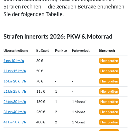
Strafen rechnen — die genauen Beträge entnehmen
Sie der folgenden Tabelle.
Strafen Innerorts 2026: PKW & Motorrad
Überschreitung
Bußgeld
Punkte
Fahrverbot
Einspruch
1 bis 10 km/h
30 €
-
-
Hier prüfen
11 bis 15 km/h
50 €
-
-
Hier prüfen
16 bis 20 km/h
70 €
-
-
Hier prüfen
21 bis 25 km/h
115 €
1
-
Hier prüfen
26 bis 30 km/h
180 €
1
1 Monat*
Hier prüfen
31 bis 40 km/h
260 €
2
1 Monat
Hier prüfen
41 bis 50 km/h
400 €
2
1 Monat
Hier prüfen