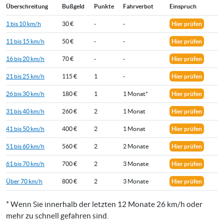
Überschreitung
Bußgeld
Punkte
Fahrverbot
Einspruch
1 bis 10 km/h
30 €
-
-
Hier prüfen
11 bis 15 km/h
50 €
-
-
Hier prüfen
16 bis 20 km/h
70 €
-
-
Hier prüfen
21 bis 25 km/h
115 €
1
-
Hier prüfen
26 bis 30 km/h
180 €
1
1 Monat*
Hier prüfen
31 bis 40 km/h
260 €
2
1 Monat
Hier prüfen
41 bis 50 km/h
400 €
2
1 Monat
Hier prüfen
51 bis 60 km/h
560 €
2
2 Monate
Hier prüfen
61 bis 70 km/h
700 €
2
3 Monate
Hier prüfen
Über 70 km/h
800 €
2
3 Monate
Hier prüfen
* Wenn Sie innerhalb der letzten 12 Monate 26 km/h oder
mehr zu schnell gefahren sind.