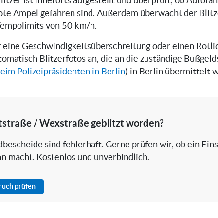
litzer ist innerorts aufgestellt und überprüft, ob Autofah
ote Ampel gefahren sind. Außerdem überwacht der Blitz
Tempolimits von 50 km/h.
er eine Geschwindigkeitsüberschreitung oder einen Rotli
utomatisch Blitzerfotos an, die an die zuständige Bußgeld
eim Polizeipräsidenten in Berlin
) in Berlin übermittelt 
tstraße / Wexstraße geblitzt worden?
bescheide sind fehlerhaft. Gerne prüfen wir, ob ein Ein
nn macht. Kostenlos und unverbindlich.
pruch prüfen