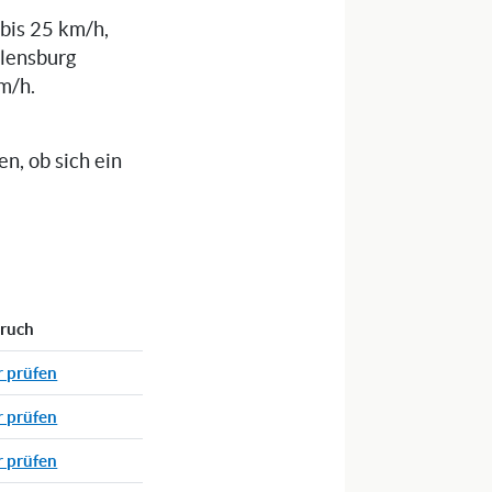
 bis 25 km/h,
Flensburg
m/h.
n, ob sich ein
pruch
r prüfen
r prüfen
r prüfen