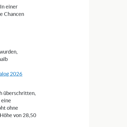
 In einer
die Chancen
 wurden,
halb
alog 2026
 überschritten,
 eine
oht ohne
n Höhe von 28,50