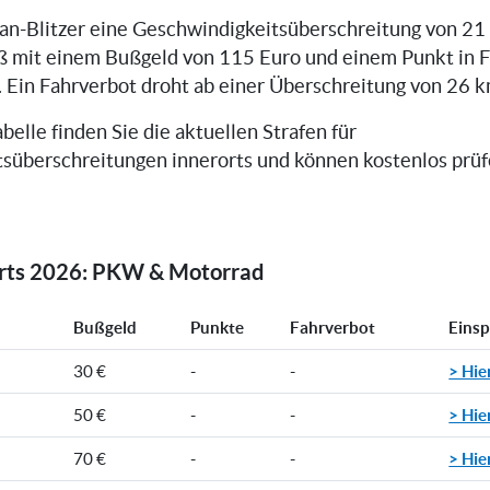
can-Blitzer eine Geschwindigkeitsüberschreitung von 21
ß mit einem Bußgeld von 115 Euro und einem Punkt in 
. Ein Fahrverbot droht ab einer Überschreitung von 26 k
belle finden Sie die aktuellen Strafen für
süberschreitungen innerorts und können kostenlos prüfe
orts 2026: PKW & Motorrad
Bußgeld
Punkte
Fahrverbot
Eins
> Hie
30 €
-
-
> Hie
50 €
-
-
> Hie
70 €
-
-