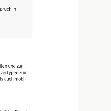
spruch in
llen und zur
tzertypen zum
als auch mobil