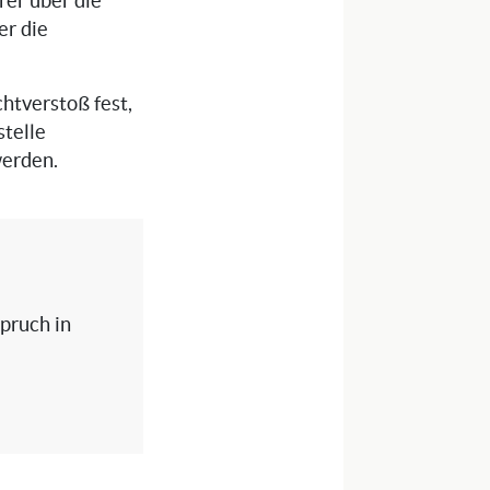
rer über die
er die
chtverstoß fest,
stelle
werden.
spruch in