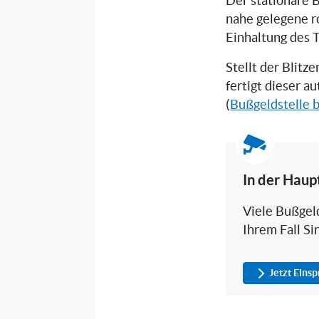
Der stationäre B
nahe gelegene r
Einhaltung des 
Stellt der Blitz
fertigt dieser a
(
Bußgeldstelle b
In der Haup
Viele Bußgeld
Ihrem Fall Si
Jetzt Eins