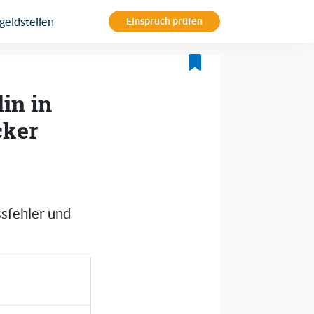
eldstellen
Einspruch prüfen
in in
cker
ssfehler und