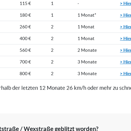
> Hie
115 €
1
-
> Hie
180 €
1
1 Monat*
> Hie
260 €
2
1 Monat
> Hie
400 €
2
1 Monat
> Hie
560 €
2
2 Monate
> Hie
700 €
2
3 Monate
> Hie
800 €
2
3 Monate
rhalb der letzten 12 Monate 26 km/h oder mehr zu schn
tstraße / Wexstraße geblitzt worden?