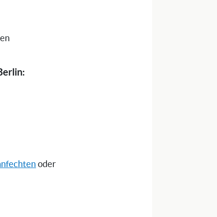
nen
erlin:
anfechten
oder