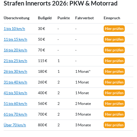
Strafen Innerorts 2026: PKW & Motorrad
Überschreitung
Bußgeld
Punkte
Fahrverbot
Einspruch
1 bis 10 km/h
30 €
-
-
Hier prüfen
11 bis 15 km/h
50 €
-
-
Hier prüfen
16 bis 20 km/h
70 €
-
-
Hier prüfen
21 bis 25 km/h
115 €
1
-
Hier prüfen
26 bis 30 km/h
180 €
1
1 Monat*
Hier prüfen
31 bis 40 km/h
260 €
2
1 Monat
Hier prüfen
41 bis 50 km/h
400 €
2
1 Monat
Hier prüfen
51 bis 60 km/h
560 €
2
2 Monate
Hier prüfen
61 bis 70 km/h
700 €
2
3 Monate
Hier prüfen
Über 70 km/h
800 €
2
3 Monate
Hier prüfen