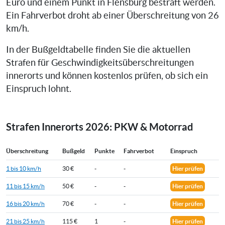
Euro und einem Punkt in Flensburg bestraft werden.
Ein Fahrverbot droht ab einer Überschreitung von 26
km/h.
In der Bußgeldtabelle finden Sie die aktuellen
Strafen für Geschwindigkeitsüberschreitungen
innerorts und können kostenlos prüfen, ob sich ein
Einspruch lohnt.
Strafen Innerorts 2026: PKW & Motorrad
Überschreitung
Bußgeld
Punkte
Fahrverbot
Einspruch
1 bis 10 km/h
30 €
-
-
Hier prüfen
11 bis 15 km/h
50 €
-
-
Hier prüfen
16 bis 20 km/h
70 €
-
-
Hier prüfen
21 bis 25 km/h
115 €
1
-
Hier prüfen