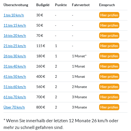
Überschreitung
Bußgeld
Punkte
Fahrverbot
Einspruch
1 bis 10 km/h
30 €
-
-
Hier prüfen
11 bis 15 km/h
50 €
-
-
Hier prüfen
16 bis 20 km/h
70 €
-
-
Hier prüfen
21 bis 25 km/h
115 €
1
-
Hier prüfen
26 bis 30 km/h
180 €
1
1 Monat*
Hier prüfen
31 bis 40 km/h
260 €
2
1 Monat
Hier prüfen
41 bis 50 km/h
400 €
2
1 Monat
Hier prüfen
51 bis 60 km/h
560 €
2
2 Monate
Hier prüfen
61 bis 70 km/h
700 €
2
3 Monate
Hier prüfen
Über 70 km/h
800 €
2
3 Monate
Hier prüfen
* Wenn Sie innerhalb der letzten 12 Monate 26 km/h oder
mehr zu schnell gefahren sind.