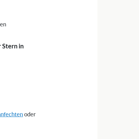
nen
 Stern in
anfechten
oder