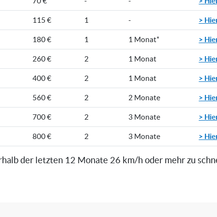
> Hie
70 €
-
-
> Hie
115 €
1
-
> Hie
180 €
1
1 Monat*
> Hie
260 €
2
1 Monat
> Hie
400 €
2
1 Monat
> Hie
560 €
2
2 Monate
> Hie
700 €
2
3 Monate
> Hie
800 €
2
3 Monate
rhalb der letzten 12 Monate 26 km/h oder mehr zu schn