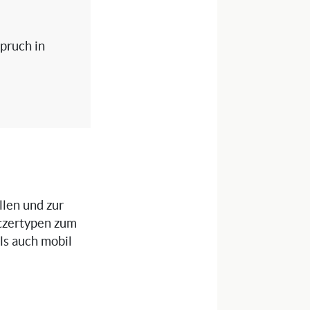
spruch in
llen und zur
tzertypen zum
als auch mobil