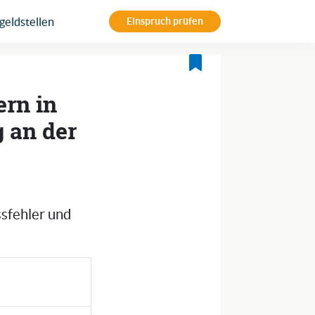
eldstellen
Einspruch prüfen
ern in
g an der
ssfehler und