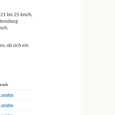
 21 bis 25 km/h,
Flensburg
m/h.
n, ob sich ein
pruch
r prüfen
r prüfen