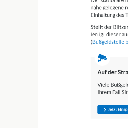
Der stationäre B
nahe gelegene r
Einhaltung des 
Stellt der Blitz
fertigt dieser a
(
Bußgeldstelle b
Auf der Str
Viele Bußgeld
Ihrem Fall Si
Jetzt Eins