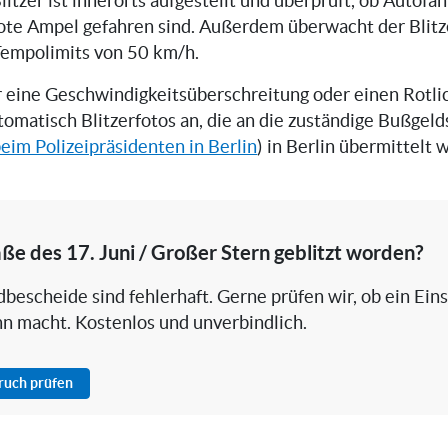
litzer ist innerorts aufgestellt und überprüft, ob Autofah
ote Ampel gefahren sind. Außerdem überwacht der Blitz
Tempolimits von 50 km/h.
er eine Geschwindigkeitsüberschreitung oder einen Rotli
utomatisch Blitzerfotos an, die an die zuständige Bußgeld
eim Polizeipräsidenten in Berlin
) in Berlin übermittelt 
aße des 17. Juni / Großer Stern geblitzt worden?
bescheide sind fehlerhaft. Gerne prüfen wir, ob ein Ein
nn macht. Kostenlos und unverbindlich.
pruch prüfen