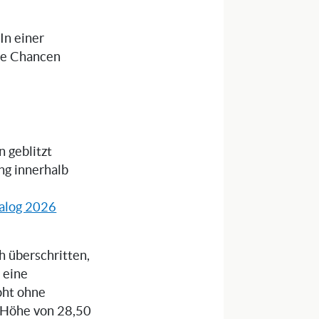
 In einer
die Chancen
n geblitzt
ng innerhalb
alog 2026
 überschritten,
 eine
oht ohne
n Höhe von 28,50