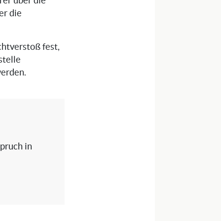
rer über die
er die
chtverstoß fest,
stelle
werden.
spruch in