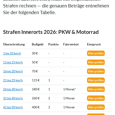
Strafen rechnen — die genauen Beträge entnehmen
Sie der folgenden Tabelle.
Strafen Innerorts 2026: PKW & Motorrad
Überschreitung
Bußgeld
Punkte
Fahrverbot
Einspruch
1 bis 10 km/h
30 €
-
-
Hier prüfen
11 bis 15 km/h
50 €
-
-
Hier prüfen
16 bis 20 km/h
70 €
-
-
Hier prüfen
21 bis 25 km/h
115 €
1
-
Hier prüfen
26 bis 30 km/h
180 €
1
1 Monat*
Hier prüfen
31 bis 40 km/h
260 €
2
1 Monat
Hier prüfen
41 bis 50 km/h
400 €
2
1 Monat
Hier prüfen