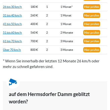
26 bis 30 km/h
180 €
1
1 Monat*
Hier prüfen
31 bis 40 km/h
260 €
2
1 Monat
Hier prüfen
41 bis 50 km/h
400 €
2
1 Monat
Hier prüfen
51 bis 60 km/h
560 €
2
2 Monate
Hier prüfen
61 bis 70 km/h
700 €
2
3 Monate
Hier prüfen
Über 70 km/h
800 €
2
3 Monate
Hier prüfen
* Wenn Sie innerhalb der letzten 12 Monate 26 km/h oder
mehr zu schnell gefahren sind.
auf dem Hermsdorfer Damm geblitzt
worden?