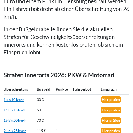
Euro und einem Punkt in Flensburg bestraft werden.
Ein Fahrverbot droht ab einer Überschreitung von 26
km/h.
In der Bußgeldtabelle finden Sie die aktuellen
Strafen für Geschwindigkeitsüberschreitungen
innerorts und können kostenlos prüfen, ob sich ein
Einspruch lohnt.
Strafen Innerorts 2026: PKW & Motorrad
Überschreitung
Bußgeld
Punkte
Fahrverbot
Einspruch
1 bis 10 km/h
30 €
-
-
Hier prüfen
11 bis 15 km/h
50 €
-
-
Hier prüfen
16 bis 20 km/h
70 €
-
-
Hier prüfen
21 bis 25 km/h
115 €
1
-
Hier prüfen