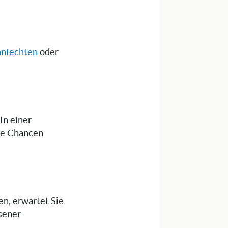
anfechten
oder
 In einer
die Chancen
en, erwartet Sie
sener