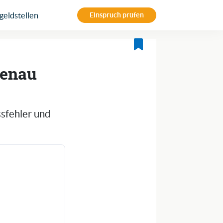
eldstellen
Einspruch prüfen
menau
ssfehler und