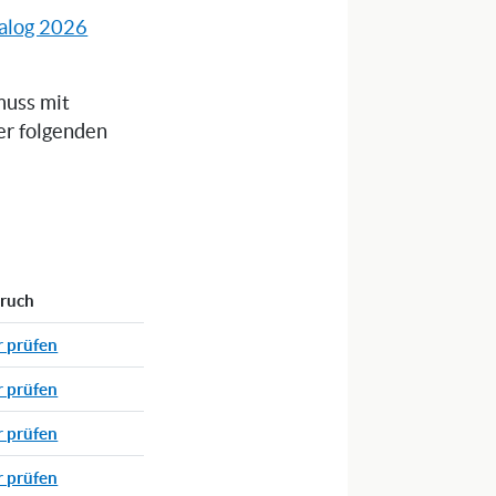
alog 2026
muss mit
er folgenden
pruch
r prüfen
r prüfen
r prüfen
r prüfen