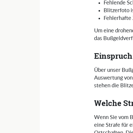
Fehlende Sc
Blitzerfoto 
Fehlerhafte
Um eine drohend
das Bußgeldverf
Einspruch
Über unser Bußg
Auswertung von 
stehen die Blit
Welche St
Wenn Sie vom Bl
eine Strafe für
Ortschaften. Di