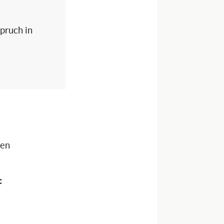
spruch in
nen
: