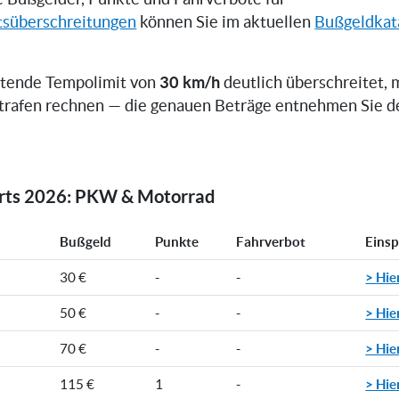
tsüberschreitungen
können Sie im aktuellen
Bußgeldkat
30 km/h
ltende Tempolimit von
deutlich überschreitet, 
trafen rechnen — die genauen Beträge entnehmen Sie d
orts 2026: PKW & Motorrad
Bußgeld
Punkte
Fahrverbot
Eins
> Hie
30 €
-
-
> Hie
50 €
-
-
> Hie
70 €
-
-
> Hie
115 €
1
-