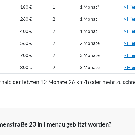
> Hie
180 €
1
1 Monat*
> Hie
260 €
2
1 Monat
> Hie
400 €
2
1 Monat
> Hie
560 €
2
2 Monate
> Hie
700 €
2
3 Monate
> Hie
800 €
2
3 Monate
rhalb der letzten 12 Monate 26 km/h oder mehr zu schn
menstraße 23 in Ilmenau geblitzt worden?