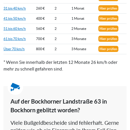
31 bis 40 km/h
260 €
2
1 Monat
Hier prüfen
41 bis 50 km/h
400 €
2
1 Monat
Hier prüfen
51 bis 60 km/h
560 €
2
2 Monate
Hier prüfen
61 bis 70 km/h
700 €
2
3 Monate
Hier prüfen
Über 70 km/h
800 €
2
3 Monate
Hier prüfen
* Wenn Sie innerhalb der letzten 12 Monate 26 km/h oder
mehr zu schnell gefahren sind.
Auf der Bockhorner Landstraße 63 in
Bockhorn geblitzt worden?
Viele Bußgeldbescheide sind fehlerhaft. Gerne