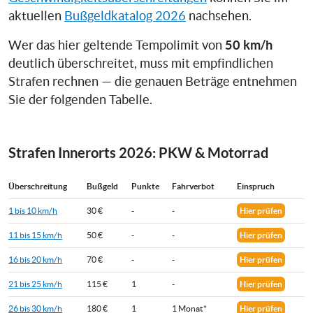
aktuellen
Bußgeldkatalog 2026
nachsehen.
50 km/h
Wer das hier geltende Tempolimit von
deutlich überschreitet, muss mit empfindlichen
Strafen rechnen — die genauen Beträge entnehmen
Sie der folgenden Tabelle.
Strafen Innerorts 2026: PKW & Motorrad
Überschreitung
Bußgeld
Punkte
Fahrverbot
Einspruch
1 bis 10 km/h
30 €
-
-
Hier prüfen
11 bis 15 km/h
50 €
-
-
Hier prüfen
16 bis 20 km/h
70 €
-
-
Hier prüfen
21 bis 25 km/h
115 €
1
-
Hier prüfen
26 bis 30 km/h
180 €
1
1 Monat*
Hier prüfen