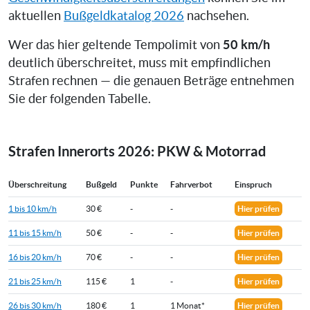
aktuellen
Bußgeldkatalog 2026
nachsehen.
50 km/h
Wer das hier geltende Tempolimit von
deutlich überschreitet, muss mit empfindlichen
Strafen rechnen — die genauen Beträge entnehmen
Sie der folgenden Tabelle.
Strafen Innerorts 2026: PKW & Motorrad
Überschreitung
Bußgeld
Punkte
Fahrverbot
Einspruch
1 bis 10 km/h
30 €
-
-
Hier prüfen
11 bis 15 km/h
50 €
-
-
Hier prüfen
16 bis 20 km/h
70 €
-
-
Hier prüfen
21 bis 25 km/h
115 €
1
-
Hier prüfen
26 bis 30 km/h
180 €
1
1 Monat*
Hier prüfen