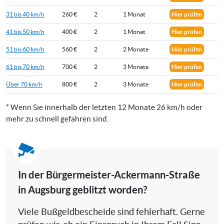
31 bis 40 km/h
260 €
2
1 Monat
Hier prüfen
41 bis 50 km/h
400 €
2
1 Monat
Hier prüfen
51 bis 60 km/h
560 €
2
2 Monate
Hier prüfen
61 bis 70 km/h
700 €
2
3 Monate
Hier prüfen
Über 70 km/h
800 €
2
3 Monate
Hier prüfen
* Wenn Sie innerhalb der letzten 12 Monate 26 km/h oder
mehr zu schnell gefahren sind.
In der Bürgermeister-Ackermann-Straße
in Augsburg geblitzt worden?
Viele Bußgeldbescheide sind fehlerhaft. Gerne