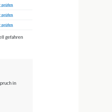
r prüfen
r prüfen
r prüfen
ell gefahren
spruch in