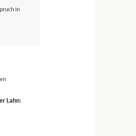
spruch in
nen
er Lahn: