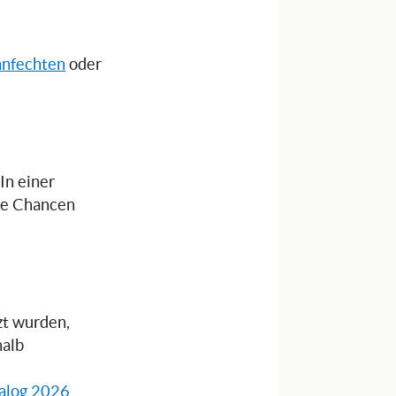
anfechten
oder
 In einer
die Chancen
zt wurden,
halb
alog 2026