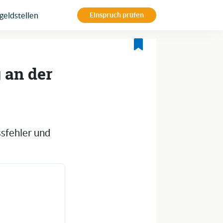
eldstellen
Einspruch prüfen
g an der
ssfehler und