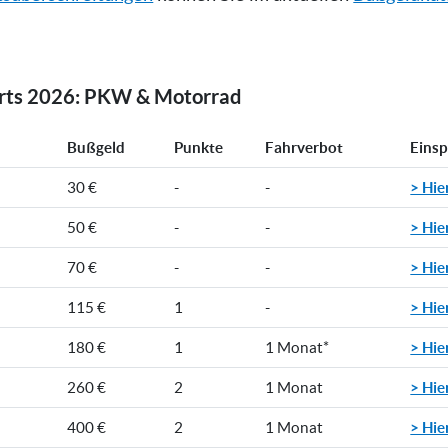
orts 2026: PKW & Motorrad
Bußgeld
Punkte
Fahrverbot
Eins
> Hie
30 €
-
-
> Hie
50 €
-
-
> Hie
70 €
-
-
> Hie
115 €
1
-
> Hie
180 €
1
1 Monat*
> Hie
260 €
2
1 Monat
> Hie
400 €
2
1 Monat