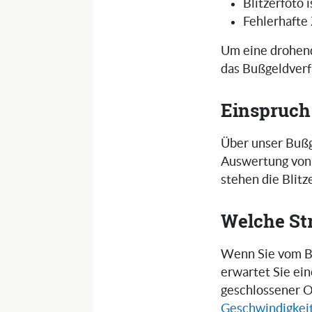
Blitzerfoto 
Fehlerhafte
Um eine drohend
das Bußgeldverf
Einspruch
Über unser Bußg
Auswertung von 
stehen die Blit
Welche St
Wenn Sie vom Bli
erwartet Sie ei
geschlossener O
Geschwindigkei