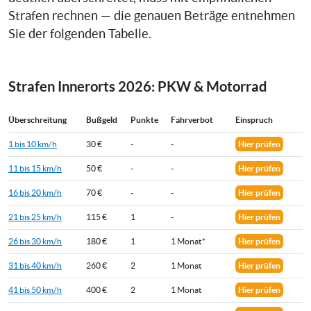
Strafen rechnen — die genauen Beträge entnehmen
Sie der folgenden Tabelle.
Strafen Innerorts 2026: PKW & Motorrad
Überschreitung
Bußgeld
Punkte
Fahrverbot
Einspruch
1 bis 10 km/h
30 €
-
-
Hier prüfen
11 bis 15 km/h
50 €
-
-
Hier prüfen
16 bis 20 km/h
70 €
-
-
Hier prüfen
21 bis 25 km/h
115 €
1
-
Hier prüfen
26 bis 30 km/h
180 €
1
1 Monat*
Hier prüfen
31 bis 40 km/h
260 €
2
1 Monat
Hier prüfen
41 bis 50 km/h
400 €
2
1 Monat
Hier prüfen