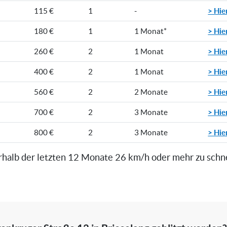
> Hie
115 €
1
-
> Hie
180 €
1
1 Monat*
> Hie
260 €
2
1 Monat
> Hie
400 €
2
1 Monat
> Hie
560 €
2
2 Monate
> Hie
700 €
2
3 Monate
> Hie
800 €
2
3 Monate
rhalb der letzten 12 Monate 26 km/h oder mehr zu schn