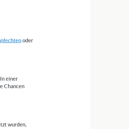
anfechten
oder
 In einer
die Chancen
itzt wurden,