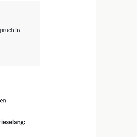
spruch in
nen
rieselang: