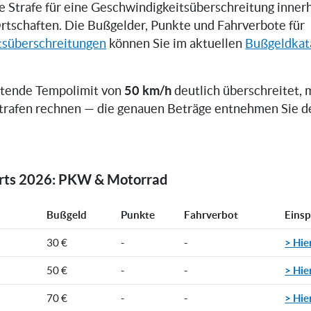
ne Strafe für eine Geschwindigkeitsüberschreitung inner
rtschaften. Die Bußgelder, Punkte und Fahrverbote für
tsüberschreitungen
können Sie im aktuellen
Bußgeldkat
50 km/h
ltende Tempolimit von
deutlich überschreitet, 
trafen rechnen — die genauen Beträge entnehmen Sie d
orts 2026: PKW & Motorrad
Bußgeld
Punkte
Fahrverbot
Eins
> Hie
30 €
-
-
> Hie
50 €
-
-
> Hie
70 €
-
-