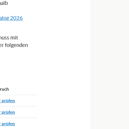
halb
alog 2026
muss mit
er folgenden
pruch
r prüfen
r prüfen
r prüfen