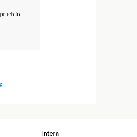
spruch in
rg
.
Intern