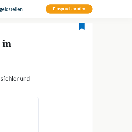
eldstellen
Einspruch prüfen
 in
ssfehler und