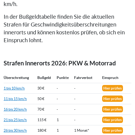
km/h.
In der Bußgeldtabelle finden Sie die aktuellen
Strafen für Geschwindigkeitsüberschreitungen
innerorts und können kostenlos prüfen, ob sich ein
Einspruch lohnt.
Strafen Innerorts 2026: PKW & Motorrad
Überschreitung
Bußgeld
Punkte
Fahrverbot
Einspruch
1 bis 10 km/h
30 €
-
-
Hier prüfen
11 bis 15 km/h
50 €
-
-
Hier prüfen
16 bis 20 km/h
70 €
-
-
Hier prüfen
21 bis 25 km/h
115 €
1
-
Hier prüfen
26 bis 30 km/h
180 €
1
1 Monat*
Hier prüfen