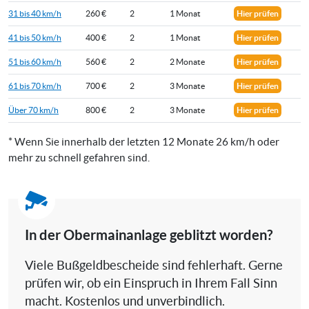
31 bis 40 km/h
260 €
2
1 Monat
Hier prüfen
41 bis 50 km/h
400 €
2
1 Monat
Hier prüfen
51 bis 60 km/h
560 €
2
2 Monate
Hier prüfen
61 bis 70 km/h
700 €
2
3 Monate
Hier prüfen
Über 70 km/h
800 €
2
3 Monate
Hier prüfen
* Wenn Sie innerhalb der letzten 12 Monate 26 km/h oder
mehr zu schnell gefahren sind.
In der Obermainanlage geblitzt worden?
Viele Bußgeldbescheide sind fehlerhaft. Gerne
prüfen wir, ob ein Einspruch in Ihrem Fall Sinn
macht. Kostenlos und unverbindlich.