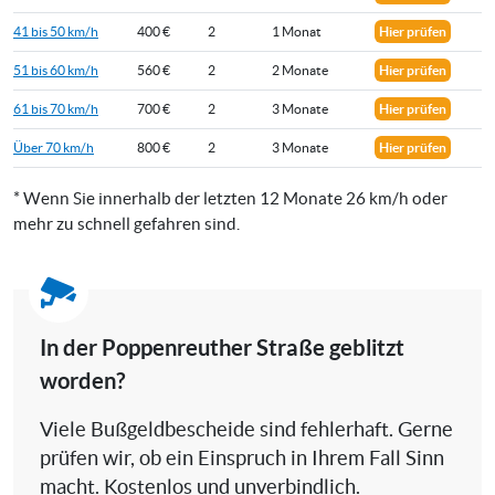
41 bis 50 km/h
400 €
2
1 Monat
Hier prüfen
51 bis 60 km/h
560 €
2
2 Monate
Hier prüfen
61 bis 70 km/h
700 €
2
3 Monate
Hier prüfen
Über 70 km/h
800 €
2
3 Monate
Hier prüfen
* Wenn Sie innerhalb der letzten 12 Monate 26 km/h oder
mehr zu schnell gefahren sind.
In der Poppenreuther Straße geblitzt
worden?
Viele Bußgeldbescheide sind fehlerhaft. Gerne
prüfen wir, ob ein Einspruch in Ihrem Fall Sinn
macht. Kostenlos und unverbindlich.