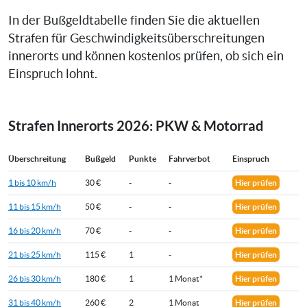
In der Bußgeldtabelle finden Sie die aktuellen
Strafen für Geschwindigkeitsüberschreitungen
innerorts und können kostenlos prüfen, ob sich ein
Einspruch lohnt.
Strafen Innerorts 2026: PKW & Motorrad
Überschreitung
Bußgeld
Punkte
Fahrverbot
Einspruch
1 bis 10 km/h
30 €
-
-
Hier prüfen
11 bis 15 km/h
50 €
-
-
Hier prüfen
16 bis 20 km/h
70 €
-
-
Hier prüfen
21 bis 25 km/h
115 €
1
-
Hier prüfen
26 bis 30 km/h
180 €
1
1 Monat*
Hier prüfen
31 bis 40 km/h
260 €
2
1 Monat
Hier prüfen