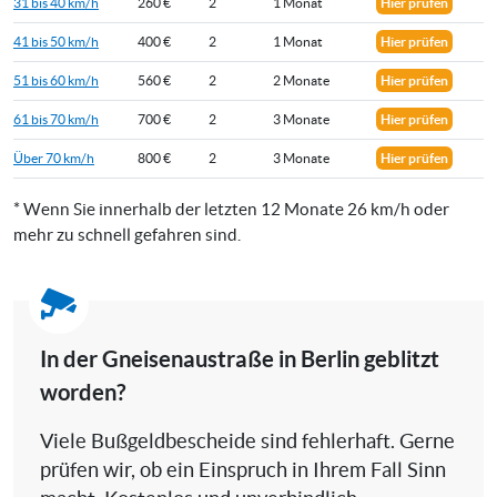
31 bis 40 km/h
260 €
2
1 Monat
Hier prüfen
41 bis 50 km/h
400 €
2
1 Monat
Hier prüfen
51 bis 60 km/h
560 €
2
2 Monate
Hier prüfen
61 bis 70 km/h
700 €
2
3 Monate
Hier prüfen
Über 70 km/h
800 €
2
3 Monate
Hier prüfen
* Wenn Sie innerhalb der letzten 12 Monate 26 km/h oder
mehr zu schnell gefahren sind.
In der Gneisenaustraße in Berlin geblitzt
worden?
Viele Bußgeldbescheide sind fehlerhaft. Gerne
prüfen wir, ob ein Einspruch in Ihrem Fall Sinn