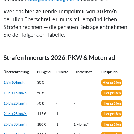
30 km/h
Wer das hier geltende Tempolimit von
deutlich überschreitet, muss mit empfindlichen
Strafen rechnen — die genauen Beträge entnehmen
Sie der folgenden Tabelle.
Strafen Innerorts 2026: PKW & Motorrad
Überschreitung
Bußgeld
Punkte
Fahrverbot
Einspruch
1 bis 10 km/h
30 €
-
-
Hier prüfen
11 bis 15 km/h
50 €
-
-
Hier prüfen
16 bis 20 km/h
70 €
-
-
Hier prüfen
21 bis 25 km/h
115 €
1
-
Hier prüfen
26 bis 30 km/h
180 €
1
1 Monat*
Hier prüfen