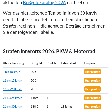
aktuellen
Bußgeldkatalog 2026
nachsehen.
30 km/h
Wer das hier geltende Tempolimit von
deutlich überschreitet, muss mit empfindlichen
Strafen rechnen — die genauen Beträge entnehmen
Sie der folgenden Tabelle.
Strafen Innerorts 2026: PKW & Motorrad
Überschreitung
Bußgeld
Punkte
Fahrverbot
Einspruch
1 bis 10 km/h
30 €
-
-
Hier prüfen
11 bis 15 km/h
50 €
-
-
Hier prüfen
16 bis 20 km/h
70 €
-
-
Hier prüfen
21 bis 25 km/h
115 €
1
-
Hier prüfen
26 bis 30 km/h
180 €
1
1 Monat*
Hier prüfen