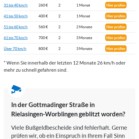
31 bis 40 km/h
260 €
2
1 Monat
Hier prüfen
41 bis 50 km/h
400 €
2
1 Monat
Hier prüfen
51 bis 60 km/h
560 €
2
2 Monate
Hier prüfen
61 bis 70 km/h
700 €
2
3 Monate
Hier prüfen
Über 70 km/h
800 €
2
3 Monate
Hier prüfen
* Wenn Sie innerhalb der letzten 12 Monate 26 km/h oder
mehr zu schnell gefahren sind.
In der Gottmadinger Straße in
Rielasingen-Worblingen geblitzt worden?
Viele Bußgeldbescheide sind fehlerhaft. Gerne
prüfen wir, ob ein Einspruch in Ihrem Fall Sinn