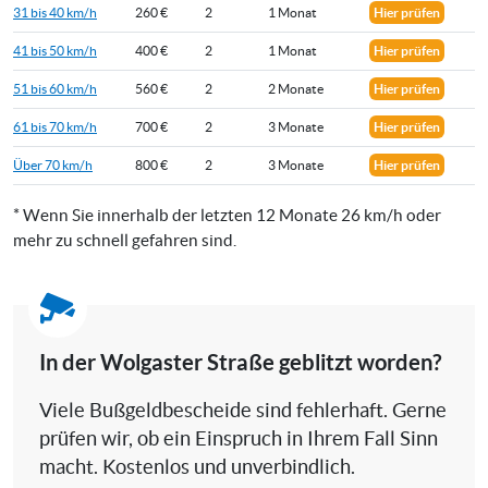
31 bis 40 km/h
260 €
2
1 Monat
Hier prüfen
41 bis 50 km/h
400 €
2
1 Monat
Hier prüfen
51 bis 60 km/h
560 €
2
2 Monate
Hier prüfen
61 bis 70 km/h
700 €
2
3 Monate
Hier prüfen
Über 70 km/h
800 €
2
3 Monate
Hier prüfen
* Wenn Sie innerhalb der letzten 12 Monate 26 km/h oder
mehr zu schnell gefahren sind.
In der Wolgaster Straße geblitzt worden?
Viele Bußgeldbescheide sind fehlerhaft. Gerne
prüfen wir, ob ein Einspruch in Ihrem Fall Sinn
macht. Kostenlos und unverbindlich.