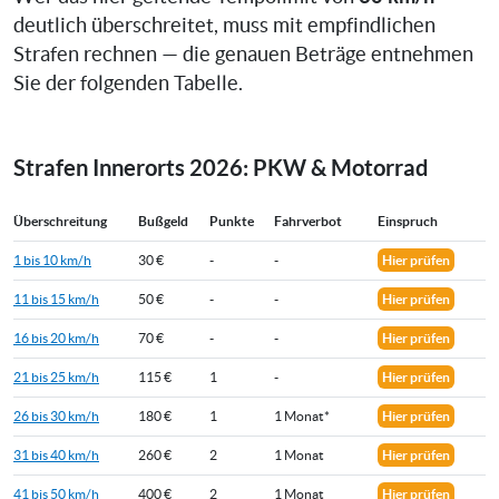
deutlich überschreitet, muss mit empfindlichen
Strafen rechnen — die genauen Beträge entnehmen
Sie der folgenden Tabelle.
Strafen Innerorts 2026: PKW & Motorrad
Überschreitung
Bußgeld
Punkte
Fahrverbot
Einspruch
1 bis 10 km/h
30 €
-
-
Hier prüfen
11 bis 15 km/h
50 €
-
-
Hier prüfen
16 bis 20 km/h
70 €
-
-
Hier prüfen
21 bis 25 km/h
115 €
1
-
Hier prüfen
26 bis 30 km/h
180 €
1
1 Monat*
Hier prüfen
31 bis 40 km/h
260 €
2
1 Monat
Hier prüfen
41 bis 50 km/h
400 €
2
1 Monat
Hier prüfen