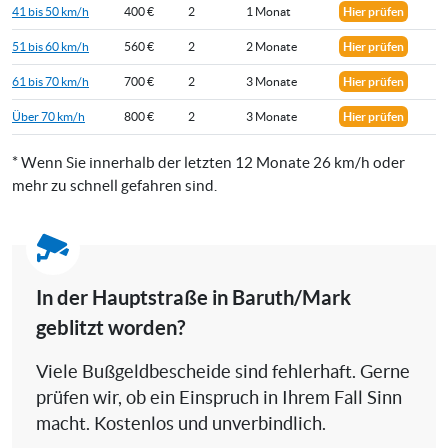
41 bis 50 km/h
400 €
2
1 Monat
Hier prüfen
51 bis 60 km/h
560 €
2
2 Monate
Hier prüfen
61 bis 70 km/h
700 €
2
3 Monate
Hier prüfen
Über 70 km/h
800 €
2
3 Monate
Hier prüfen
* Wenn Sie innerhalb der letzten 12 Monate 26 km/h oder
mehr zu schnell gefahren sind.
In der Hauptstraße in Baruth/Mark
geblitzt worden?
Viele Bußgeldbescheide sind fehlerhaft. Gerne
prüfen wir, ob ein Einspruch in Ihrem Fall Sinn
macht. Kostenlos und unverbindlich.