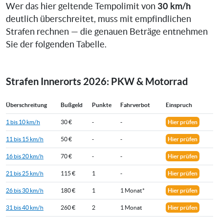
30 km/h
Wer das hier geltende Tempolimit von
deutlich überschreitet, muss mit empfindlichen
Strafen rechnen — die genauen Beträge entnehmen
Sie der folgenden Tabelle.
Strafen Innerorts 2026: PKW & Motorrad
Überschreitung
Bußgeld
Punkte
Fahrverbot
Einspruch
1 bis 10 km/h
30 €
-
-
Hier prüfen
11 bis 15 km/h
50 €
-
-
Hier prüfen
16 bis 20 km/h
70 €
-
-
Hier prüfen
21 bis 25 km/h
115 €
1
-
Hier prüfen
26 bis 30 km/h
180 €
1
1 Monat*
Hier prüfen
31 bis 40 km/h
260 €
2
1 Monat
Hier prüfen