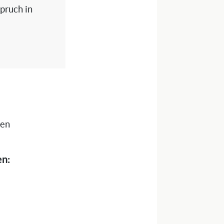
spruch in
nen
en: