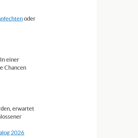
anfechten
oder
 In einer
die Chancen
rden, erwartet
hlossener
alog 2026