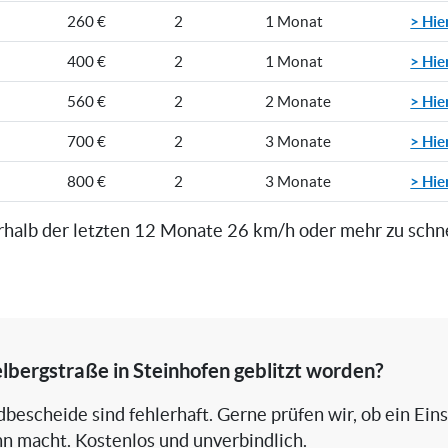
> Hie
260 €
2
1 Monat
> Hie
400 €
2
1 Monat
> Hie
560 €
2
2 Monate
> Hie
700 €
2
3 Monate
> Hie
800 €
2
3 Monate
rhalb der letzten 12 Monate 26 km/h oder mehr zu schn
elbergstraße in Steinhofen geblitzt worden?
bescheide sind fehlerhaft. Gerne prüfen wir, ob ein Ein
nn macht. Kostenlos und unverbindlich.