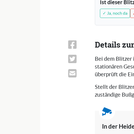
Ist dieser Bli
✓ Ja, noch da
Details zu
Bei dem Blitzer 
stationären Ges
überprüft die E
Stellt der Blitze
zuständige Bußg
In der Heid