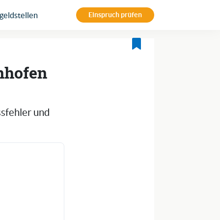
eldstellen
Einspruch prüfen
inhofen
ssfehler und