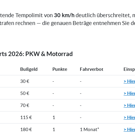
30 km/h
ltende Tempolimit von
deutlich überschreitet, 
trafen rechnen — die genauen Beträge entnehmen Sie d
orts 2026: PKW & Motorrad
Bußgeld
Punkte
Fahrverbot
Eins
> Hie
30 €
-
-
> Hie
50 €
-
-
> Hie
70 €
-
-
> Hie
115 €
1
-
> Hie
180 €
1
1 Monat*