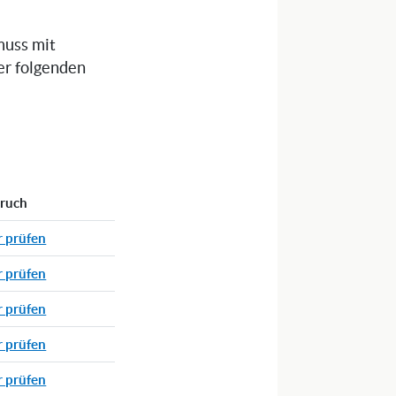
muss mit
er folgenden
pruch
r prüfen
r prüfen
r prüfen
r prüfen
r prüfen