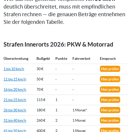
deutlich überschreitet, muss mit empfindlichen
Strafen rechnen — die genauen Beträge entnehmen
Sie der folgenden Tabelle.
Strafen Innerorts 2026: PKW & Motorrad
Überschreitung
Bußgeld
Punkte
Fahrverbot
Einspruch
1 bis 10 km/h
30 €
-
-
Hier prüfen
11 bis 15 km/h
50 €
-
-
Hier prüfen
16 bis 20 km/h
70 €
-
-
Hier prüfen
21 bis 25 km/h
115 €
1
-
Hier prüfen
26 bis 30 km/h
180 €
1
1 Monat*
Hier prüfen
31 bis 40 km/h
260 €
2
1 Monat
Hier prüfen
41 bis 50 km/h
400 €
2
1 Monat
Hier prüfen