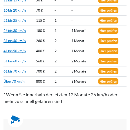
11 bis 15 km/h
50 €
-
-
Hier prüfen
16 bis 20 km/h
70 €
-
-
Hier prüfen
21 bis 25 km/h
115 €
1
-
Hier prüfen
26 bis 30 km/h
180 €
1
1 Monat*
Hier prüfen
31 bis 40 km/h
260 €
2
1 Monat
Hier prüfen
41 bis 50 km/h
400 €
2
1 Monat
Hier prüfen
51 bis 60 km/h
560 €
2
2 Monate
Hier prüfen
61 bis 70 km/h
700 €
2
3 Monate
Hier prüfen
Über 70 km/h
800 €
2
3 Monate
Hier prüfen
* Wenn Sie innerhalb der letzten 12 Monate 26 km/h oder
mehr zu schnell gefahren sind.