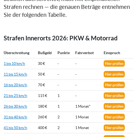
Strafen rechnen — die genauen Beträge entnehmen
Sie der folgenden Tabelle.
Strafen Innerorts 2026: PKW & Motorrad
Überschreitung
Bußgeld
Punkte
Fahrverbot
Einspruch
1 bis 10 km/h
30 €
-
-
Hier prüfen
11 bis 15 km/h
50 €
-
-
Hier prüfen
16 bis 20 km/h
70 €
-
-
Hier prüfen
21 bis 25 km/h
115 €
1
-
Hier prüfen
26 bis 30 km/h
180 €
1
1 Monat*
Hier prüfen
31 bis 40 km/h
260 €
2
1 Monat
Hier prüfen
41 bis 50 km/h
400 €
2
1 Monat
Hier prüfen