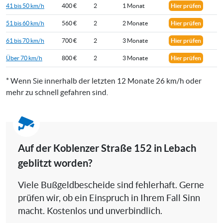
41 bis 50 km/h
400 €
2
1 Monat
Hier prüfen
51 bis 60 km/h
560 €
2
2 Monate
Hier prüfen
61 bis 70 km/h
700 €
2
3 Monate
Hier prüfen
Über 70 km/h
800 €
2
3 Monate
Hier prüfen
* Wenn Sie innerhalb der letzten 12 Monate 26 km/h oder
mehr zu schnell gefahren sind.
Auf der Koblenzer Straße 152 in Lebach
geblitzt worden?
Viele Bußgeldbescheide sind fehlerhaft. Gerne
prüfen wir, ob ein Einspruch in Ihrem Fall Sinn
macht. Kostenlos und unverbindlich.