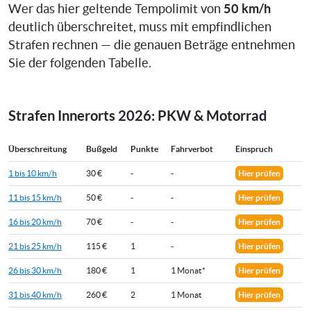
50 km/h
Wer das hier geltende Tempolimit von
deutlich überschreitet, muss mit empfindlichen
Strafen rechnen — die genauen Beträge entnehmen
Sie der folgenden Tabelle.
Strafen Innerorts 2026: PKW & Motorrad
Überschreitung
Bußgeld
Punkte
Fahrverbot
Einspruch
1 bis 10 km/h
30 €
-
-
Hier prüfen
11 bis 15 km/h
50 €
-
-
Hier prüfen
16 bis 20 km/h
70 €
-
-
Hier prüfen
21 bis 25 km/h
115 €
1
-
Hier prüfen
26 bis 30 km/h
180 €
1
1 Monat*
Hier prüfen
31 bis 40 km/h
260 €
2
1 Monat
Hier prüfen