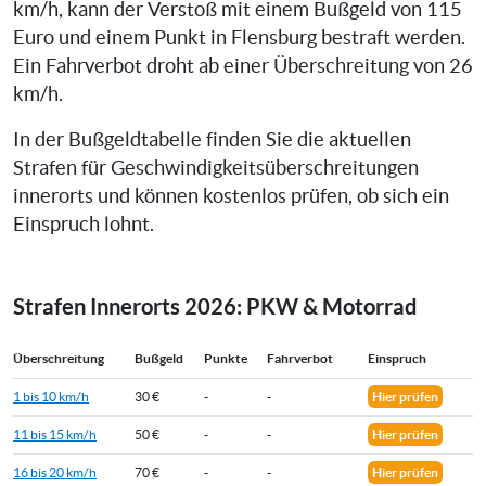
km/h, kann der Verstoß mit einem Bußgeld von 115
Euro und einem Punkt in Flensburg bestraft werden.
Ein Fahrverbot droht ab einer Überschreitung von 26
km/h.
In der Bußgeldtabelle finden Sie die aktuellen
Strafen für Geschwindigkeitsüberschreitungen
innerorts und können kostenlos prüfen, ob sich ein
Einspruch lohnt.
Strafen Innerorts 2026: PKW & Motorrad
Überschreitung
Bußgeld
Punkte
Fahrverbot
Einspruch
1 bis 10 km/h
30 €
-
-
Hier prüfen
11 bis 15 km/h
50 €
-
-
Hier prüfen
16 bis 20 km/h
70 €
-
-
Hier prüfen