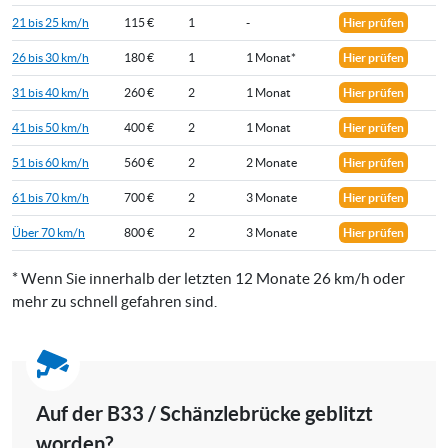
21 bis 25 km/h
115 €
1
-
Hier prüfen
26 bis 30 km/h
180 €
1
1 Monat*
Hier prüfen
31 bis 40 km/h
260 €
2
1 Monat
Hier prüfen
41 bis 50 km/h
400 €
2
1 Monat
Hier prüfen
51 bis 60 km/h
560 €
2
2 Monate
Hier prüfen
61 bis 70 km/h
700 €
2
3 Monate
Hier prüfen
Über 70 km/h
800 €
2
3 Monate
Hier prüfen
* Wenn Sie innerhalb der letzten 12 Monate 26 km/h oder
mehr zu schnell gefahren sind.
Auf der B33 / Schänzlebrücke geblitzt
worden?