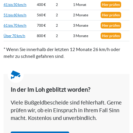
41 bis 50 km/h
400 €
2
1 Monat
Hier prüfen
51 bis 60 km/h
560 €
2
2 Monate
Hier prüfen
61 bis 70 km/h
700 €
2
3 Monate
Hier prüfen
Über 70 km/h
800 €
2
3 Monate
Hier prüfen
* Wenn Sie innerhalb der letzten 12 Monate 26 km/h oder
mehr zu schnell gefahren sind.
In der Im Loh geblitzt worden?
Viele Bußgeldbescheide sind fehlerhaft. Gerne
prüfen wir, ob ein Einspruch in Ihrem Fall Sinn
macht. Kostenlos und unverbindlich.