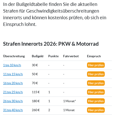
In der Bußgeldtabelle finden Sie die aktuellen
Strafen für Geschwindigkeitsüberschreitungen
innerorts und können kostenlos prüfen, ob sich ein
Einspruch lohnt.
Strafen Innerorts 2026: PKW & Motorrad
Überschreitung
Bußgeld
Punkte
Fahrverbot
Einspruch
1 bis 10 km/h
30 €
-
-
Hier prüfen
11 bis 15 km/h
50 €
-
-
Hier prüfen
16 bis 20 km/h
70 €
-
-
Hier prüfen
21 bis 25 km/h
115 €
1
-
Hier prüfen
26 bis 30 km/h
180 €
1
1 Monat*
Hier prüfen
31 bis 40 km/h
260 €
2
1 Monat
Hier prüfen